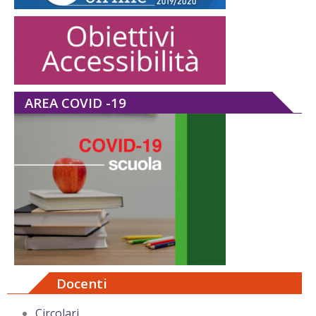
AREA COVID -19
Docenti
Circolari