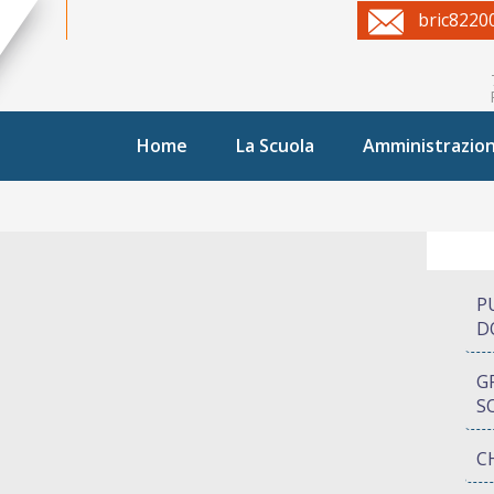
bric8220
Home
La Scuola
Amministrazio
P
D
G
S
C