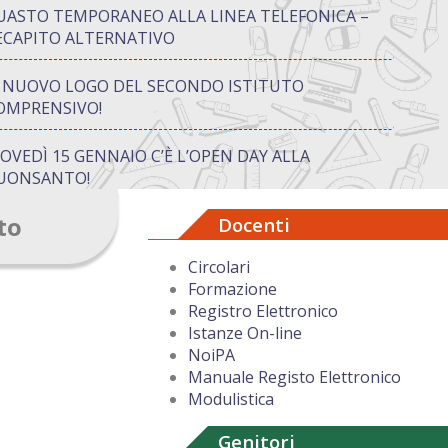
UASTO TEMPORANEO ALLA LINEA TELEFONICA –
ECAPITO ALTERNATIVO
L NUOVO LOGO DEL SECONDO ISTITUTO
OMPRENSIVO!
IOVEDÌ 15 GENNAIO C’È L’OPEN DAY ALLA
UONSANTO!
to
Docenti
ON “ATTIVA…MENTE” TRA CREATIVITÀ E GIOCO:
UANDO IMPARARE DIVENTA UN’AVVENTURA
Circolari
Formazione
UGURI DI BUON NATALE DAL DIRIGENTE
Registro Elettronico
COLASTICO
Istanze On-line
NoiPA
Manuale Registo Elettronico
Modulistica
Genitori