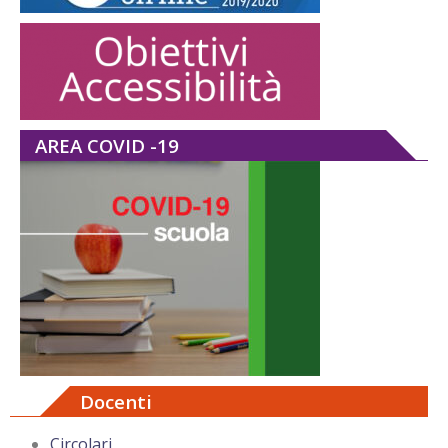
AREA COVID -19
Docenti
Circolari