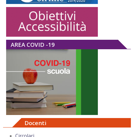
AREA COVID -19
Docenti
Circolari