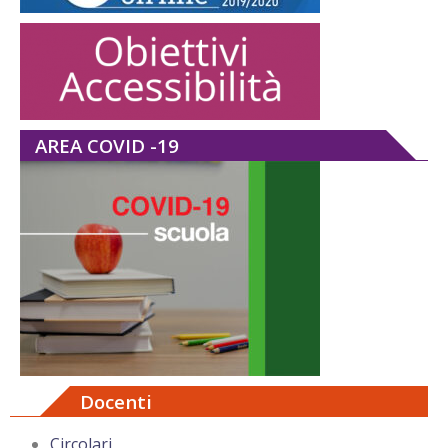
AREA COVID -19
Docenti
Circolari