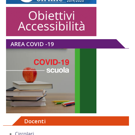
AREA COVID -19
Docenti
Circolari