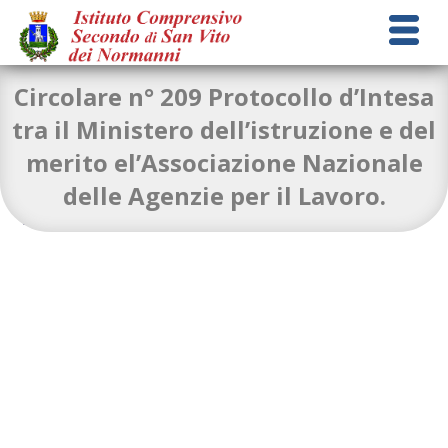
Circolare n° 209 Protocollo d’Intesa
tra il Ministero dell’istruzione e del
merito el’Associazione Nazionale
circolare-n.209-Protocollo-dIntesa-sottoscritto-tra-il-Ministero-
delle Agenzie per il Lavoro.
dellistruzione-e-del-merito-e
Download
allegato-circolare-n.-209
Download