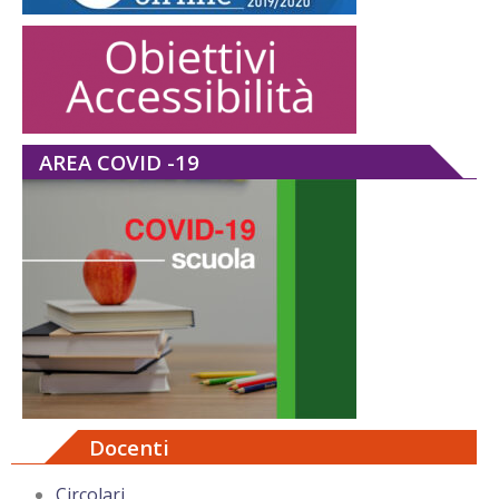
AREA COVID -19
Docenti
Circolari