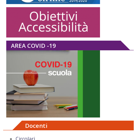
AREA COVID -19
Docenti
Circolari