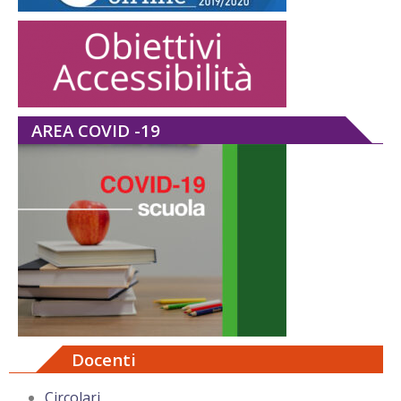
AREA COVID -19
Docenti
Circolari