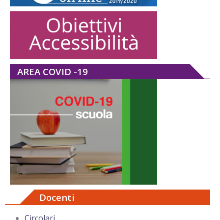
AREA COVID -19
Docenti
Circolari