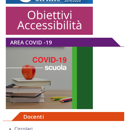
AREA COVID -19
Docenti
Circolari