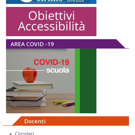
AREA COVID -19
Docenti
Circolari