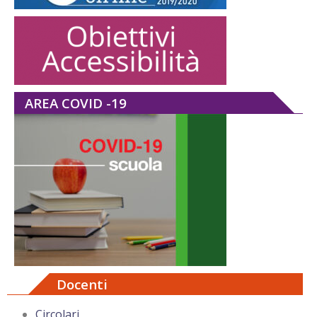
AREA COVID -19
Docenti
Circolari