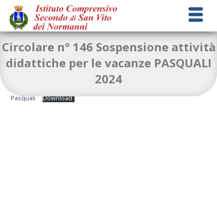
Circolare n° 146 Sospensione attività
didattiche per le vacanze PASQUALI
2024
circolare-n°146-sospensione-attivita-didattica-per-vacanze-
Pasquali
Download