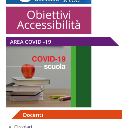
AREA COVID -19
Docenti
Circolari