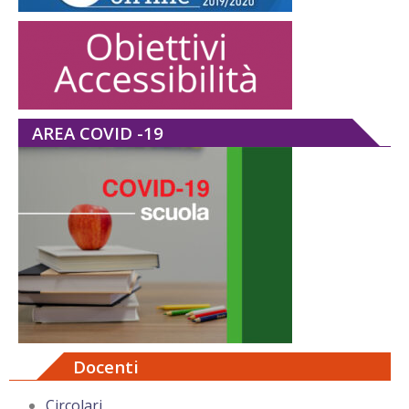
AREA COVID -19
Docenti
Circolari