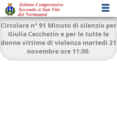
Circolare n° 91 Minuto di silenzio per
Giulia Cecchetin e per le tutte le
donne vittime di violenza martedi 21
circolare-n.-91minuto-di-silenzio-lotta-violenza-sulle-
novembre ore 11.00.
donne
Download
4903_minuto-di-silenzio-21_11_23
Download