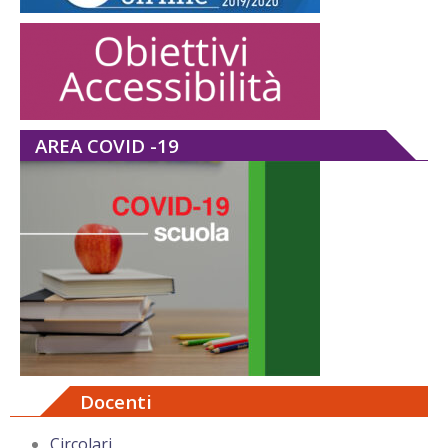
AREA COVID -19
Docenti
Circolari