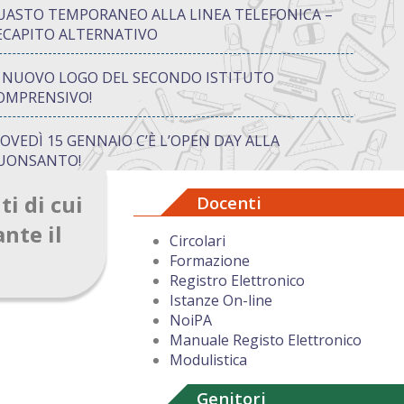
UASTO TEMPORANEO ALLA LINEA TELEFONICA –
ECAPITO ALTERNATIVO
L NUOVO LOGO DEL SECONDO ISTITUTO
OMPRENSIVO!
IOVEDÌ 15 GENNAIO C’È L’OPEN DAY ALLA
UONSANTO!
i di cui
Docenti
ON “ATTIVA…MENTE” TRA CREATIVITÀ E GIOCO:
UANDO IMPARARE DIVENTA UN’AVVENTURA
ante il
Circolari
Formazione
UGURI DI BUON NATALE DAL DIRIGENTE
Registro Elettronico
COLASTICO
Istanze On-line
NoiPA
Manuale Registo Elettronico
Modulistica
Genitori