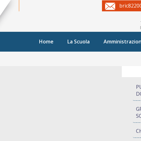
bric8220
Home
La Scuola
Amministrazio
P
D
G
S
C