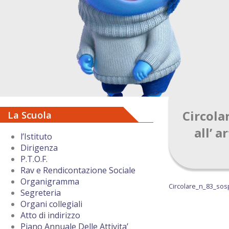
Circola
La Scuola
all’ a
l’Istituto
Dirigenza
P.T.O.F.
Rav e Rendicontazione Sociale
Organigramma
Circolare_n_83_so
Segreteria
Organi collegiali
Atto di indirizzo
Piano Annuale Delle Attivita’