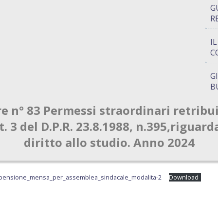
G
R
I
C
G
B
re n° 83 Permessi straordinari retribuit
P
Q
rt. 3 del D.P.R. 23.8.1988, n.395,riguard
diritto allo studio. Anno 2024
A
S
spensione_mensa_per_assemblea_sindacale_modalita-2
Download