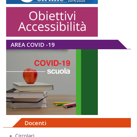
AREA COVID -19
Docenti
Circolari