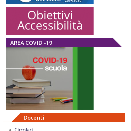
AREA COVID -19
Docenti
Circolari