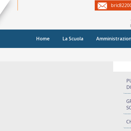
bric8220
Home
La Scuola
Amministrazio
P
D
G
S
C