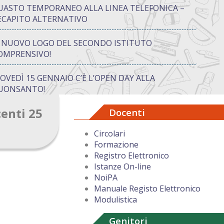
UASTO TEMPORANEO ALLA LINEA TELEFONICA –
ECAPITO ALTERNATIVO
L NUOVO LOGO DEL SECONDO ISTITUTO
OMPRENSIVO!
IOVEDÌ 15 GENNAIO C’È L’OPEN DAY ALLA
UONSANTO!
centi 25
Docenti
ON “ATTIVA…MENTE” TRA CREATIVITÀ E GIOCO:
UANDO IMPARARE DIVENTA UN’AVVENTURA
Circolari
Formazione
UGURI DI BUON NATALE DAL DIRIGENTE
Registro Elettronico
COLASTICO
Istanze On-line
NoiPA
Manuale Registo Elettronico
Modulistica
Genitori