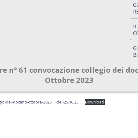
G
R
I
C
G
B
re n° 61 convocazione collegio dei do
P
Q
Ottobre 2023
A
S
io-dei-docenti-ottobre-2023__-del-25.10.23_
Download