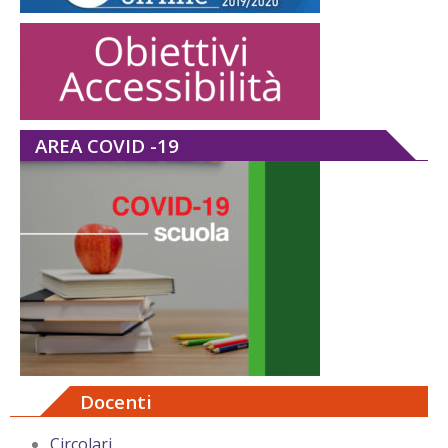
AREA COVID -19
Docenti
Circolari