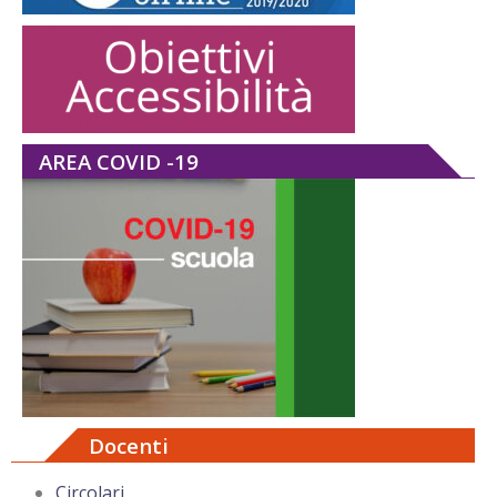
AREA COVID -19
Docenti
Circolari