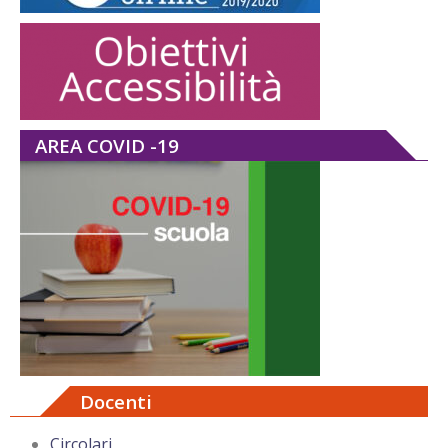
AREA COVID -19
Docenti
Circolari