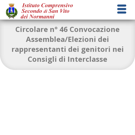
Circolare n° 46 Convocazione
Assemblea/Elezioni dei
rappresentanti dei genitori nei
circolare-n.-46-Indizione-Assemblea-Elezioni-dei-rappresentanti-
Consigli di Interclasse
dei-genitori-nei-Consigli-di-Interclasse
Download