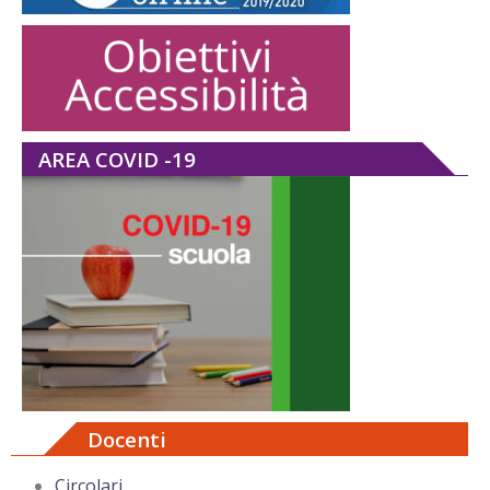
AREA COVID -19
Docenti
Circolari