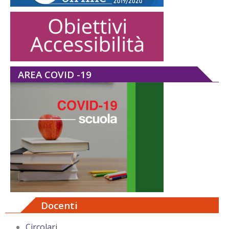
AREA COVID -19
Docenti
Circolari