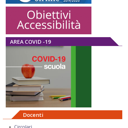
AREA COVID -19
Docenti
Circolari