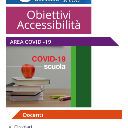
AREA COVID -19
Docenti
Circolari