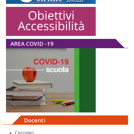
AREA COVID -19
Docenti
Circolari