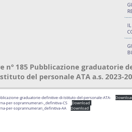
G
R
I
C
G
B
re n° 185 Pubblicazione graduatorie de
P
Q
Istituto del personale ATA a.s. 2023-2
A
S
blicazione-graduatorie-definitive-di-Istituto-del-personale-ATA-
Downloa
a-per-soprannumerari-_definitiva-CS
Download
na-per-soprannumerari_definitiva-AA
Download