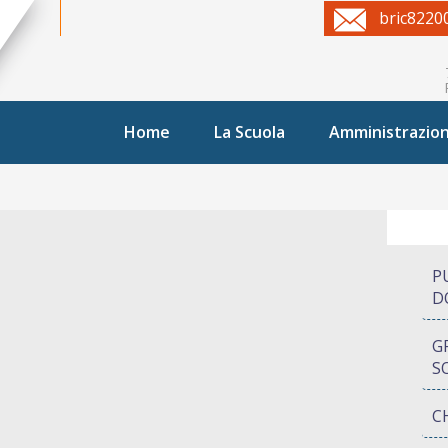
bric8220
Home
La Scuola
Amministrazio
P
D
G
S
C