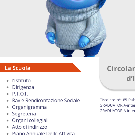
Circola
La Scuola
d’
l’Istituto
Dirigenza
P.T.O.F.
Circolare-n°185-Pub
Rav e Rendicontazione Sociale
GRADUATORIA-intern
Organigramma
GRADUATORIA-inter
Segreteria
Organi collegiali
Atto di indirizzo
Piano Annuale Delle Attivita’