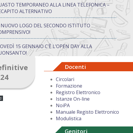
UASTO TEMPORANEO ALLA LINEA TELEFONICA –
ECAPITO ALTERNATIVO
L NUOVO LOGO DEL SECONDO ISTITUTO
OMPRENSIVO!
IOVEDÌ 15 GENNAIO C’È L’OPEN DAY ALLA
UONSANTO!
finitive
Docenti
ON “ATTIVA…MENTE” TRA CREATIVITÀ E GIOCO:
UANDO IMPARARE DIVENTA UN’AVVENTURA
024
Circolari
Formazione
UGURI DI BUON NATALE DAL DIRIGENTE
Registro Elettronico
COLASTICO
d
Istanze On-line
NoiPA
Manuale Registo Elettronico
Modulistica
Genitori