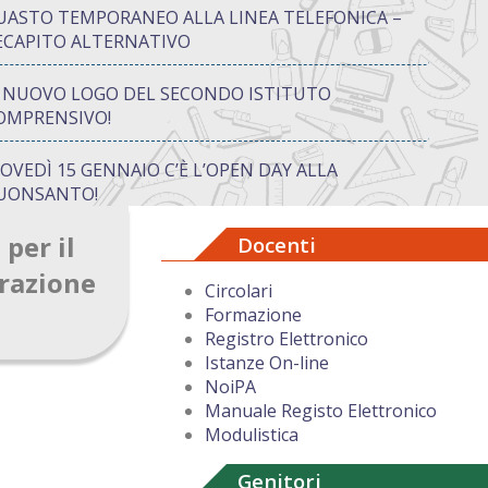
UASTO TEMPORANEO ALLA LINEA TELEFONICA –
ECAPITO ALTERNATIVO
L NUOVO LOGO DEL SECONDO ISTITUTO
OMPRENSIVO!
IOVEDÌ 15 GENNAIO C’È L’OPEN DAY ALLA
UONSANTO!
 per il
Docenti
ON “ATTIVA…MENTE” TRA CREATIVITÀ E GIOCO:
UANDO IMPARARE DIVENTA UN’AVVENTURA
razione
Circolari
Formazione
UGURI DI BUON NATALE DAL DIRIGENTE
Registro Elettronico
COLASTICO
Istanze On-line
NoiPA
Manuale Registo Elettronico
Modulistica
Genitori