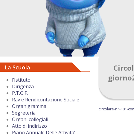
Circol
La Scuola
giorno
l’Istituto
Dirigenza
P.T.O.F.
Rav e Rendicontazione Sociale
Organigramma
circolare-n°-181-co
Segreteria
Organi collegiali
Atto di indirizzo
Piano Annuale Delle Attivita’