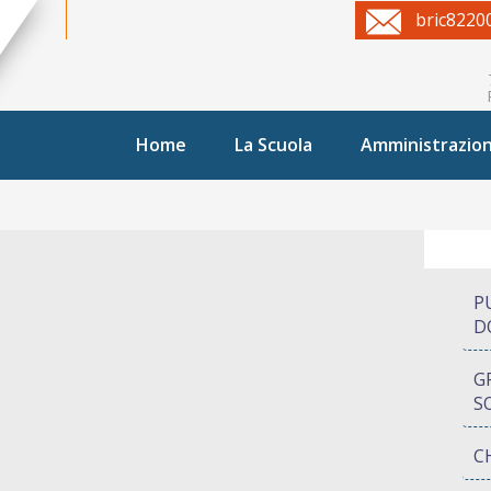
bric8220
Home
La Scuola
Amministrazio
P
D
G
S
C