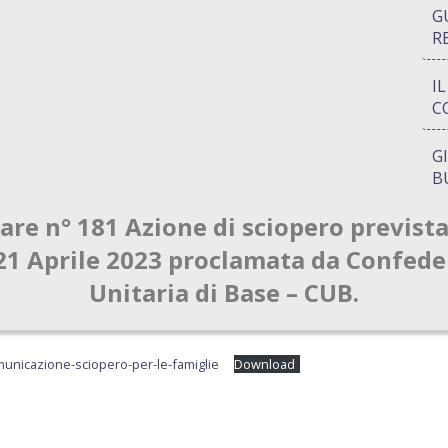
G
R
I
C
G
B
are n° 181 Azione di sciopero prevista
P
Q
21 Aprile 2023 proclamata da Confede
Unitaria di Base – CUB.
A
S
municazione-sciopero-per-le-famiglie
Download