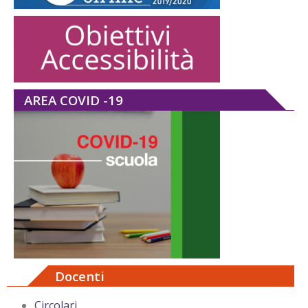
AREA COVID -19
Docenti
Circolari