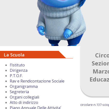
Circ
La Scuola
Sezion
l’Istituto
Marzo
Dirigenza
P.T.O.F.
Educaz
Rav e Rendicontazione Sociale
Organigramma
Segreteria
Organi collegiali
Atto di indirizzo
circolare-n.137-sci
Piano Annuale Delle Attivita’