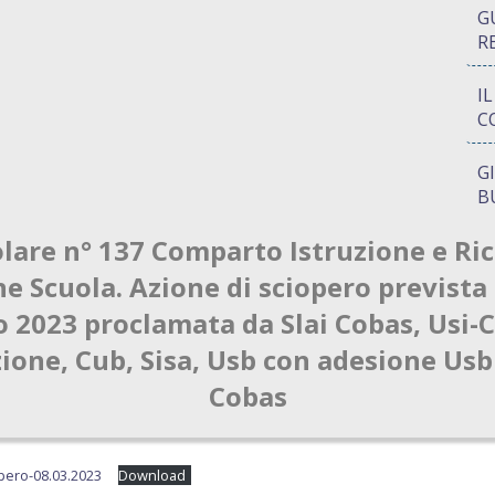
G
R
I
C
G
B
olare n° 137 Comparto Istruzione e Ric
P
Q
e Scuola. Azione di sciopero prevista 
 2023 proclamata da Slai Cobas, Usi-Ci
A
S
ione, Cub, Sisa, Usb con adesione Usb 
Cobas
opero-08.03.2023
Download