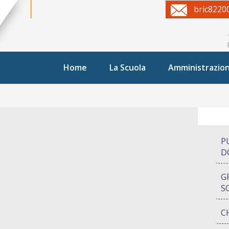
bric8220
Home
La Scuola
Amministrazio
P
D
G
S
C