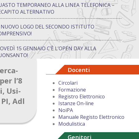
UASTO TEMPORANEO ALLA LINEA TELEFONICA –
ECAPITO ALTERNATIVO
L NUOVO LOGO DEL SECONDO ISTITUTO
OMPRENSIVO!
IOVEDÌ 15 GENNAIO C’È L’OPEN DAY ALLA
UONSANTO!
erca-
Docenti
ON “ATTIVA…MENTE” TRA CREATIVITÀ E GIOCO:
UANDO IMPARARE DIVENTA UN’AVVENTURA
per l’8
Circolari
, Usi-
Formazione
UGURI DI BUON NATALE DAL DIRIGENTE
Registro Elettronico
COLASTICO
PI, Adl
Istanze On-line
NoiPA
Manuale Registo Elettronico
Modulistica
Genitori