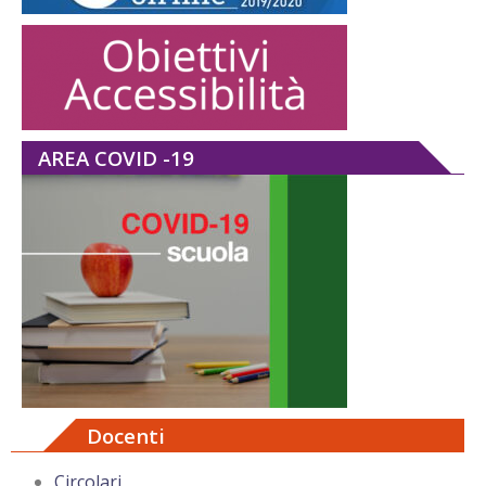
AREA COVID -19
Docenti
Circolari