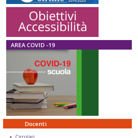
AREA COVID -19
Docenti
Circolari