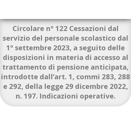
Circolare n° 122 Cessazioni dal
servizio del personale scolastico dal
1° settembre 2023, a seguito delle
Circolare-n°-122-domanda-di-cessazione-del-
disposizioni in materia di accesso al
personale
Download
AOODGPER.REGISTRO-UFFICIALE.2023.0004814-1
Download
trattamento di pensione anticipata,
m_pi.AOOUSPBR.REGISTRO-UFFICIALEU.0001373.01-02-2023-
introdotte dall’art. 1, commi 283, 288
1
Download
e 292, della legge 29 dicembre 2022,
n. 197. Indicazioni operative.