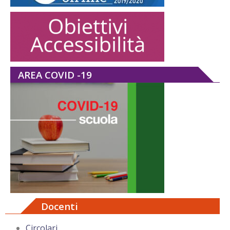
AREA COVID -19
Docenti
Circolari