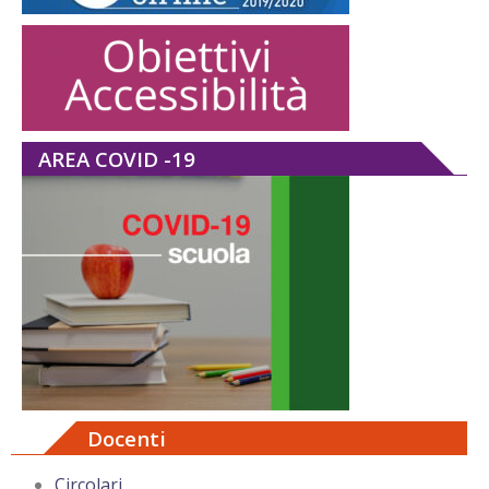
AREA COVID -19
Docenti
Circolari