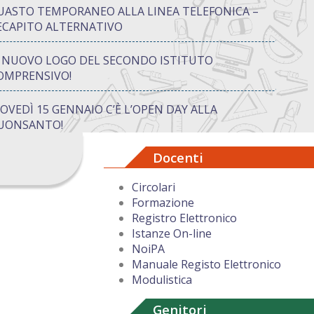
UASTO TEMPORANEO ALLA LINEA TELEFONICA –
ECAPITO ALTERNATIVO
L NUOVO LOGO DEL SECONDO ISTITUTO
OMPRENSIVO!
IOVEDÌ 15 GENNAIO C’È L’OPEN DAY ALLA
UONSANTO!
Docenti
ON “ATTIVA…MENTE” TRA CREATIVITÀ E GIOCO:
UANDO IMPARARE DIVENTA UN’AVVENTURA
Circolari
Formazione
UGURI DI BUON NATALE DAL DIRIGENTE
Registro Elettronico
COLASTICO
Istanze On-line
NoiPA
Manuale Registo Elettronico
Modulistica
Genitori