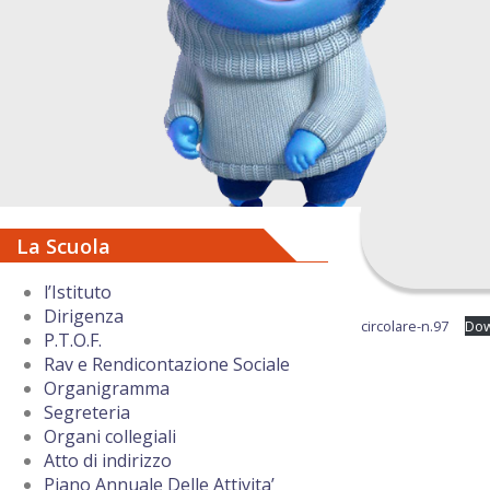
La Scuola
l’Istituto
Dirigenza
circolare-n.97
Dow
P.T.O.F.
Rav e Rendicontazione Sociale
Organigramma
Segreteria
Organi collegiali
Atto di indirizzo
Piano Annuale Delle Attivita’