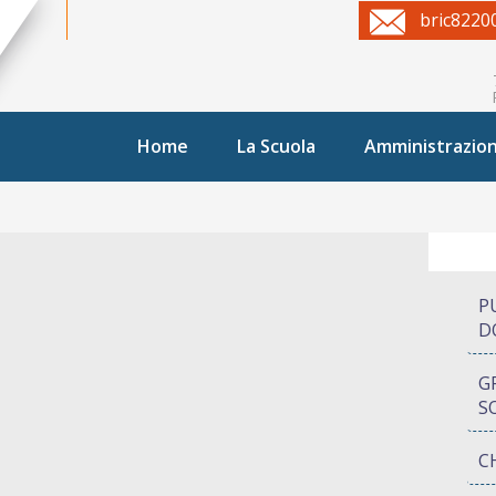
bric8220
Home
La Scuola
Amministrazio
P
D
G
S
C