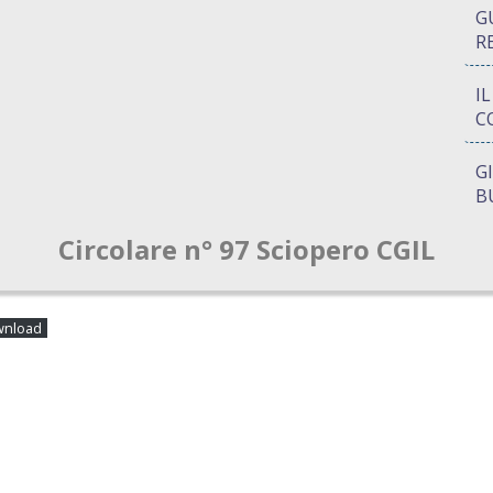
G
R
I
C
G
B
Circolare n° 97 Sciopero CGIL
P
Q
A
nload
S