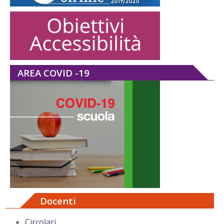
AREA COVID -19
Docenti
Circolari