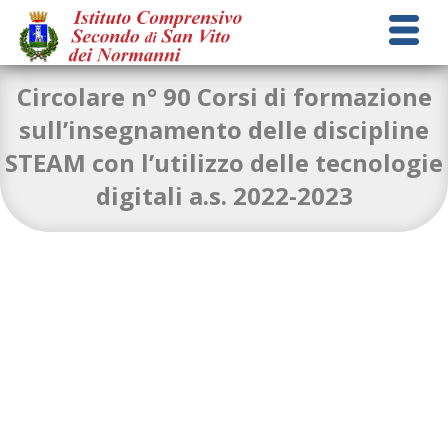
Circolare n° 90 Corsi di formazione
sull’insegnamento delle discipline
STEAM con l’utilizzo delle tecnologie
Circolare-n°90-2
Download
digitali a.s. 2022-2023
Invito_scuole_formazione_STEAM_2022-2023-1-1-1
Download