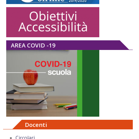
AREA COVID -19
Docenti
Circolari