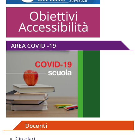
AREA COVID -19
Docenti
Circolari