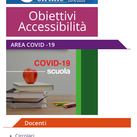
AREA COVID -19
Docenti
Circolari