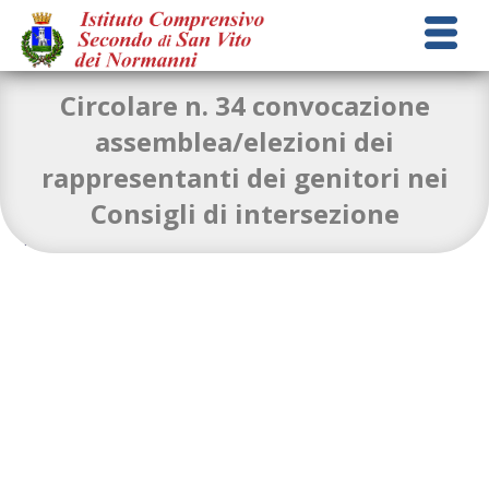
Circolare n. 34 convocazione
assemblea/elezioni dei
rappresentanti dei genitori nei
circolare-n-34-convocazione-Assemblea-Elezione-dei-
Consigli di intersezione
Rapprentanti-dei-genitori-nei-Consigli-di-
Intersezioni
Download