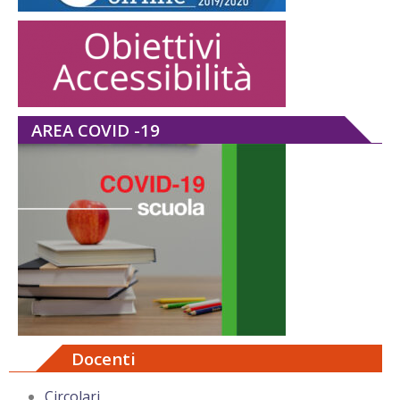
AREA COVID -19
Docenti
Circolari