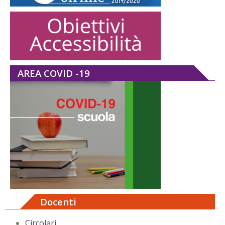
AREA COVID -19
Docenti
Circolari