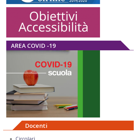
AREA COVID -19
Docenti
Circolari