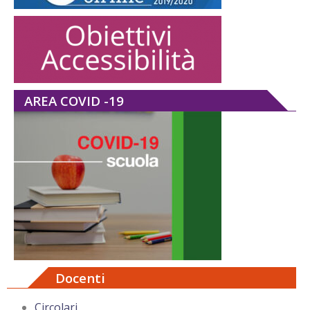
AREA COVID -19
Docenti
Circolari