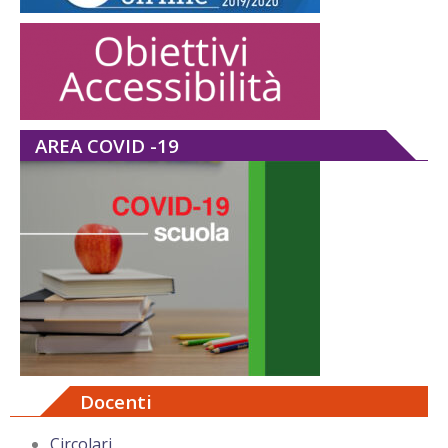
AREA COVID -19
Docenti
Circolari