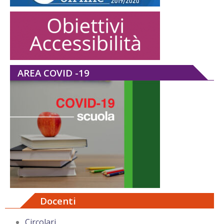
AREA COVID -19
Docenti
Circolari