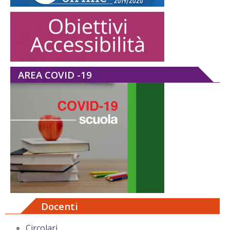
AREA COVID -19
Docenti
Circolari