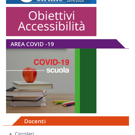
AREA COVID -19
Docenti
Circolari