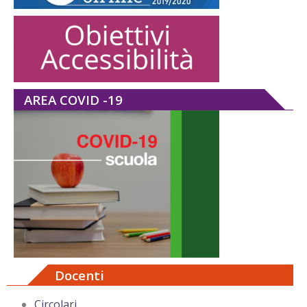
AREA COVID -19
Docenti
Circolari